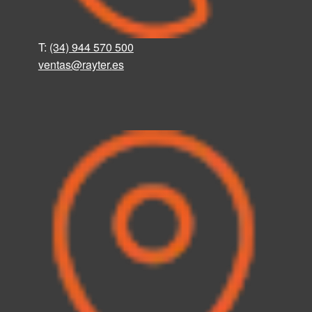
T:
(34) 944 570 500
ventas@rayter
.
es