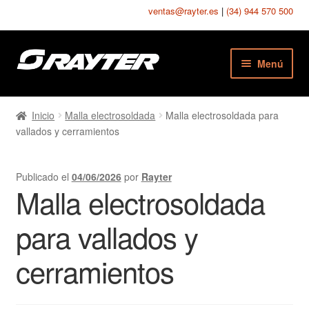
ventas@rayter.es
|
(34) 944 570 500
Ir
Ir
Menú
a
al
la
contenido
Chapas Perforadas
navegación
Inicio
Malla electrosoldada
Malla electrosoldada para
vallados y cerramientos
Chapas Estampadas
Chapas Seguridad
Publicado el
04/06/2026
por
Rayter
Malla electrosoldada
Chapas Texturadas
para vallados y
Telas Metálicas
cerramientos
Mallas Soldadas