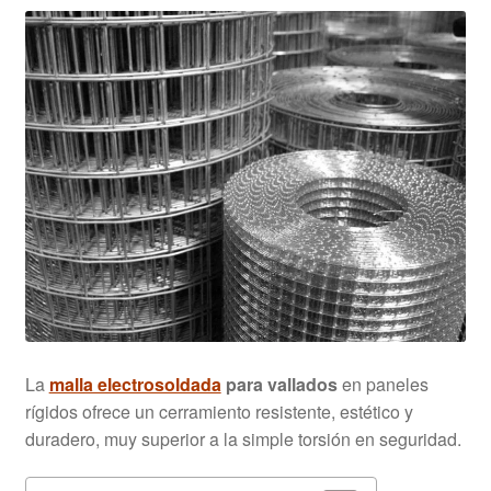
Rejillas Poliester PRFV
Tramex
Cilindros y Rejillas Filtrantes
Metal Extendido
Grapas
Demister
Cintas Transportadoras
La
malla electrosoldada
para vallados
en paneles
rígidos ofrece un cerramiento resistente, estético y
duradero, muy superior a la simple torsión en seguridad.