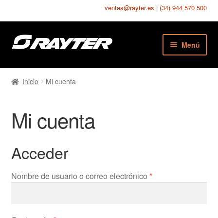
ventas@rayter.es
|
(34) 944 570 500
Ir
Ir
Menú
a
al
la
contenido
Chapas Perforadas
navegación
Inicio
Mi cuenta
Chapas Estampadas
Mi cuenta
Chapas Seguridad
Chapas Texturadas
Acceder
Telas Metálicas
Obligatorio
Nombre de usuario o correo electrónico
*
Mallas Soldadas