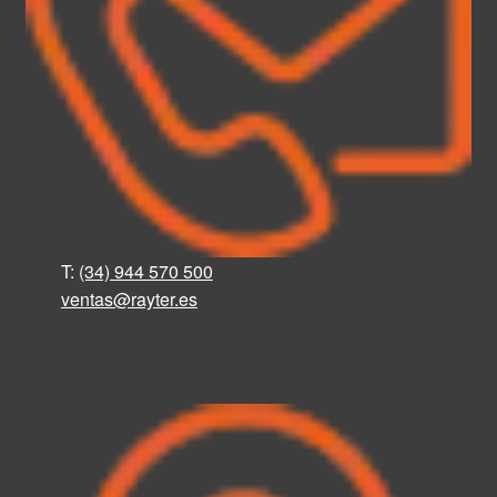
T:
(34) 944 570 500
ventas@rayter
.
es