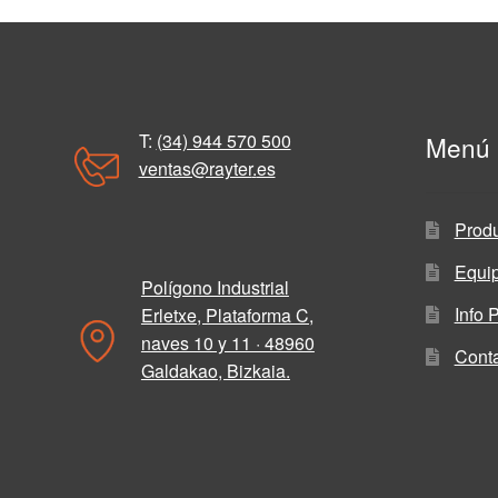
T:
(34) 944 570 500
Menú
ventas@rayter
.
es
Prod
Equi
Polígono Industrial
Info 
Erletxe, Plataforma C,
naves 10 y 11 · 48960
Cont
Galdakao, Bizkaia.