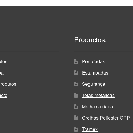
Productos:
utos
Perfuradas
pa
Estampadas
Produtos
Segurança
acto
Telas metálicas
Malha soldada
Grelhas Poliester GRP
Tramex