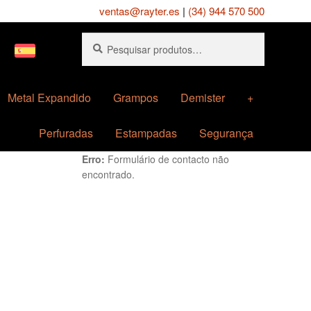
ventas@rayter.es
|
(34) 944 570 500
Pesquisar
Pesquisa
por:
Metal Expandido
Grampos
Demister
+
Perfuradas
Estampadas
Segurança
Erro:
Formulário de contacto não
encontrado.