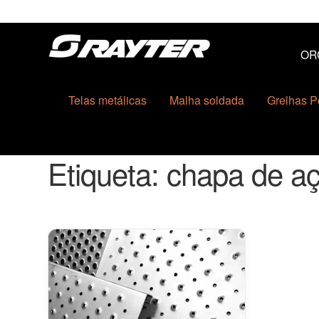
Ir
Saltar
OR
para
para
a
o
navegação
conteúdo
Telas metálicas
Malha soldada
Grelhas P
Etiqueta:
chapa de a