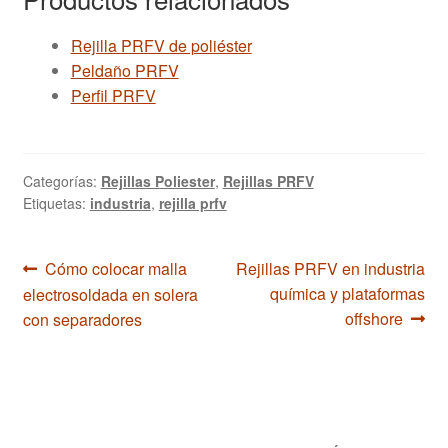
Rejilla PRFV de poliéster
Peldaño PRFV
Perfil PRFV
Categorías:
Rejillas Poliester
,
Rejillas PRFV
Etiquetas:
industria
,
rejilla prfv
Navegación
Anterior:
Siguiente:
Cómo colocar malla
Rejillas PRFV en industria
química y plataformas
electrosoldada en solera
de
offshore
con separadores
entradas