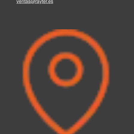
ventas@rayter
.
es