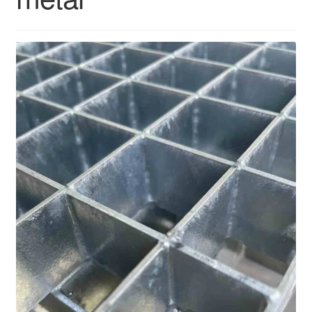
Rejillas Poliester PRFV
Tramex
Cilindros y Rejillas Filtrantes
Metal Extendido
Grapas
Demister
Cintas Transportadoras