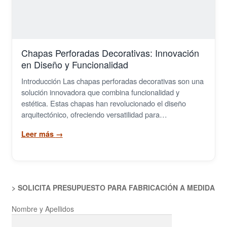
Rejillas Poliester PRFV
Tramex
Chapas Perforadas Decorativas: Innovación
Cilindros y Rejillas Filtrantes
en Diseño y Funcionalidad
Introducción Las chapas perforadas decorativas son una
Metal Extendido
solución innovadora que combina funcionalidad y
estética. Estas chapas han revolucionado el diseño
Grapas
arquitectónico, ofreciendo versatilidad para…
Leer más
→
Demister
Cintas Transportadoras
> SOLICITA PRESUPUESTO PARA FABRICACIÓN A MEDIDA
Nombre y Apellidos