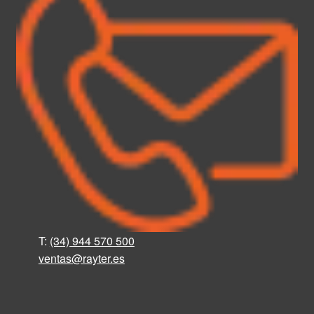
T:
(34) 944 570 500
ventas@rayter
.
es