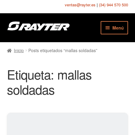
ventas@rayter.es
|
(34) 944 570 500
Ir
Ir
Menú
a
al
la
contenido
Chapas Perforadas
navegación
Inicio
Posts etiquetados “mallas soldadas”
Chapas Estampadas
Etiqueta:
mallas
Chapas Seguridad
soldadas
Chapas Texturadas
Telas Metálicas
Mallas Soldadas