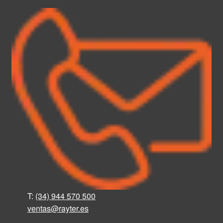
T:
(34) 944 570 500
ventas@rayter
.
es