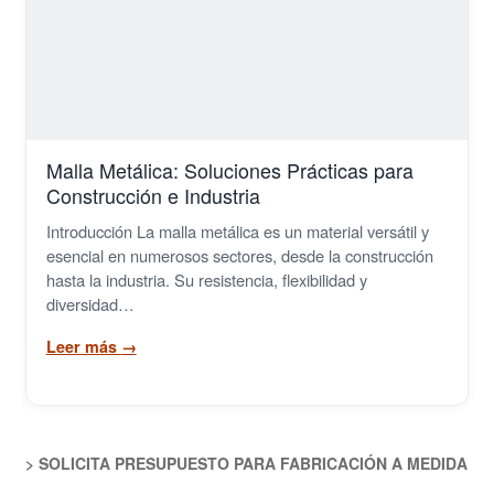
Rejillas Poliester PRFV
Tramex
Cilindros y Rejillas Filtrantes
Malla Metálica: Soluciones Prácticas para
Metal Extendido
Construcción e Industria
Introducción La malla metálica es un material versátil y
Grapas
esencial en numerosos sectores, desde la construcción
hasta la industria. Su resistencia, flexibilidad y
Demister
diversidad…
Leer más
→
Cintas Transportadoras
> SOLICITA PRESUPUESTO PARA FABRICACIÓN A MEDIDA