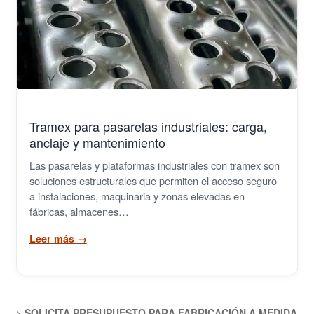
Rejillas Poliester PRFV
Tramex
Cilindros y Rejillas Filtrantes
Metal Extendido
Tramex para pasarelas industriales: carga,
anclaje y mantenimiento
Grapas
Las pasarelas y plataformas industriales con tramex son
soluciones estructurales que permiten el acceso seguro
Demister
a instalaciones, maquinaria y zonas elevadas en
fábricas, almacenes…
Cintas Transportadoras
Leer más
→
> SOLICITA PRESUPUESTO PARA FABRICACIÓN A MEDIDA