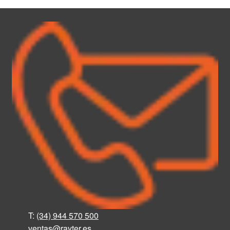
T:
(34) 944 570 500
ventas@rayter
.
es