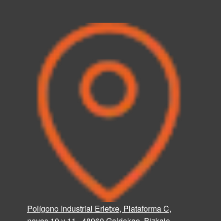
Polígono Industrial Erletxe, Plataforma C,
naves 10 y 11 · 48960 Galdakao, Bizkaia.