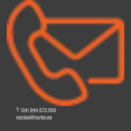
T:
(34) 944 570 500
ventas@rayter
.
es