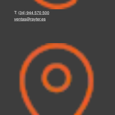
T:
(34) 944 570 500
ventas@rayter
.
es