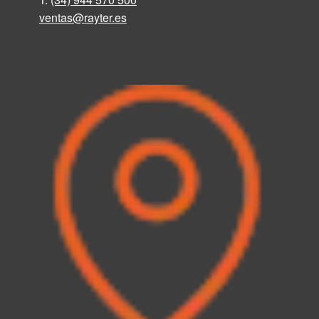
ventas@rayter
.
es