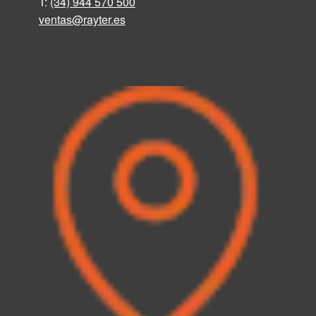
T:
(34) 944 570 500
ventas@rayter
.
es