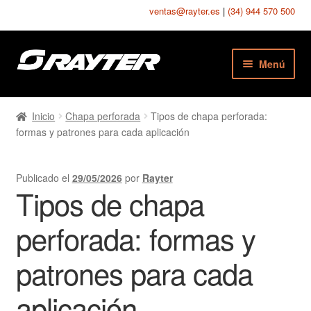
ventas@rayter.es
|
(34) 944 570 500
Ir
Ir
Menú
a
al
la
contenido
Chapas Perforadas
navegación
Inicio
Chapa perforada
Tipos de chapa perforada:
formas y patrones para cada aplicación
Chapas Estampadas
Chapas Seguridad
Publicado el
29/05/2026
por
Rayter
Tipos de chapa
Chapas Texturadas
perforada: formas y
Telas Metálicas
patrones para cada
Mallas Soldadas
aplicación