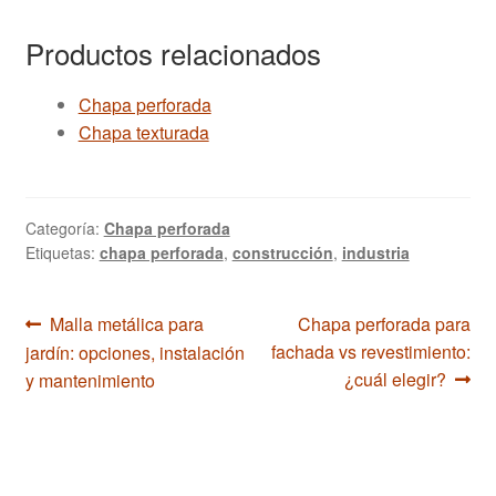
Productos relacionados
Chapa perforada
Chapa texturada
Categoría:
Chapa perforada
Etiquetas:
chapa perforada
,
construcción
,
industria
Navegación
Anterior:
Siguiente:
Malla metálica para
Chapa perforada para
fachada vs revestimiento:
jardín: opciones, instalación
de
¿cuál elegir?
y mantenimiento
entradas