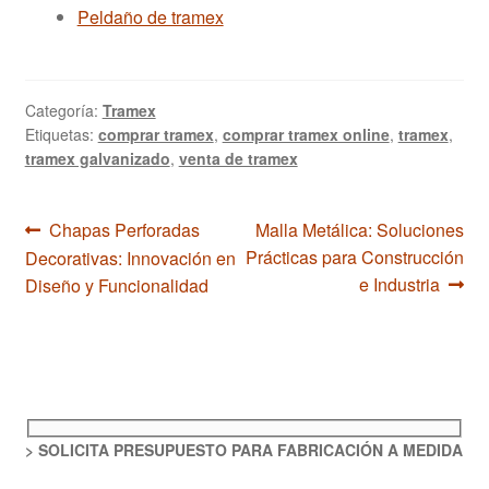
Peldaño de tramex
Categoría:
Tramex
Etiquetas:
comprar tramex
,
comprar tramex online
,
tramex
,
tramex galvanizado
,
venta de tramex
Navegación
Anterior:
Siguiente:
Chapas Perforadas
Malla Metálica: Soluciones
Prácticas para Construcción
Decorativas: Innovación en
de
e Industria
Diseño y Funcionalidad
entradas
> SOLICITA PRESUPUESTO PARA FABRICACIÓN A MEDIDA