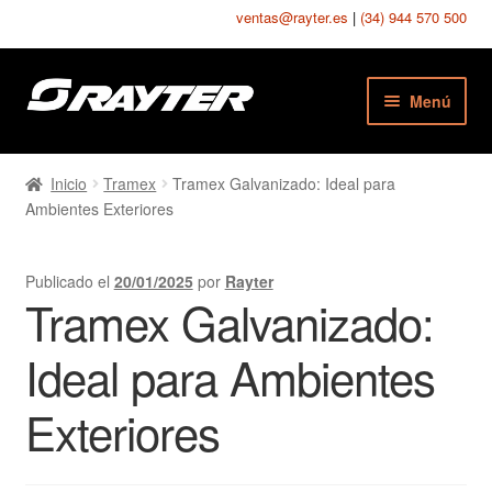
ventas@rayter.es
|
(34) 944 570 500
Ir
Ir
Menú
a
al
la
contenido
Chapas Perforadas
navegación
Inicio
Tramex
Tramex Galvanizado: Ideal para
Ambientes Exteriores
Chapas Estampadas
Chapas Seguridad
Publicado el
20/01/2025
por
Rayter
Tramex Galvanizado:
Chapas Texturadas
Ideal para Ambientes
Telas Metálicas
Exteriores
Mallas Soldadas