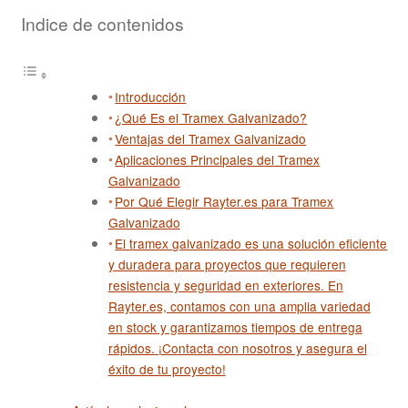
Rejillas Poliester PRFV
Indice de contenidos
Tramex
Introducción
Cilindros y Rejillas Filtrantes
¿Qué Es el Tramex Galvanizado?
Ventajas del Tramex Galvanizado
Metal Extendido
Aplicaciones Principales del Tramex
Galvanizado
Grapas
Por Qué Elegir Rayter.es para Tramex
Galvanizado
El tramex galvanizado es una solución eficiente
Demister
y duradera para proyectos que requieren
resistencia y seguridad en exteriores. En
Cintas Transportadoras
Rayter.es, contamos con una amplia variedad
en stock y garantizamos tiempos de entrega
rápidos. ¡Contacta con nosotros y asegura el
éxito de tu proyecto!