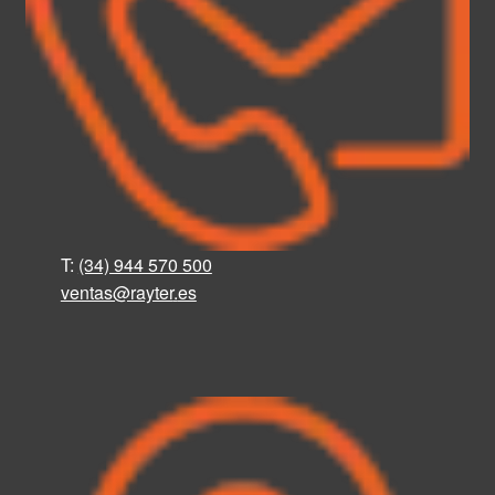
T:
(34) 944 570 500
ventas@rayter
.
es