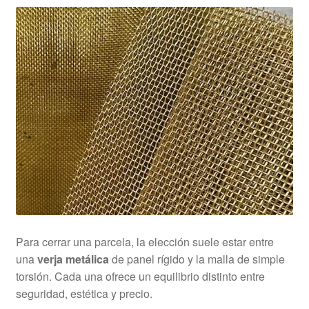
Rejillas Poliester PRFV
Tramex
Cilindros y Rejillas Filtrantes
Metal Extendido
Grapas
Demister
Cintas Transportadoras
Para cerrar una parcela, la elección suele estar entre
una
verja metálica
de panel rígido y la malla de simple
torsión. Cada una ofrece un equilibrio distinto entre
seguridad, estética y precio.