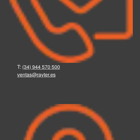
T:
(34) 944 570 500
ventas@rayter
.
es