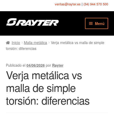
ventas@rayter.es
|
(34) 944 570 500
Ir
Ir
Menú
a
al
la
contenido
Chapas Perforadas
navegación
Inicio
Malla metálica
Verja metálica vs malla de simple
torsión: diferencias
Chapas Estampadas
Chapas Seguridad
Publicado el
04/06/2026
por
Rayter
Verja metálica vs
Chapas Texturadas
malla de simple
Telas Metálicas
torsión: diferencias
Mallas Soldadas