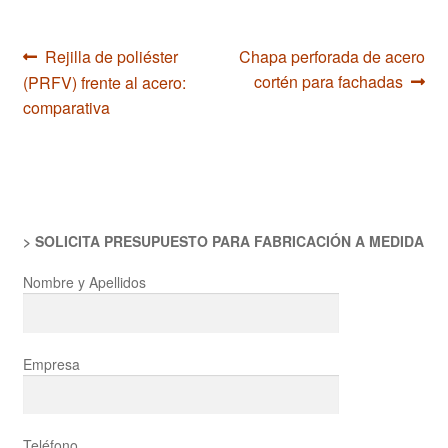
Navegación
Anterior:
Siguiente:
Rejilla de poliéster
Chapa perforada de acero
cortén para fachadas
(PRFV) frente al acero:
de
comparativa
entradas
> SOLICITA PRESUPUESTO PARA FABRICACIÓN A MEDIDA
Nombre y Apellidos
Empresa
Teléfono