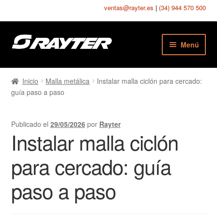
ventas@rayter.es
|
(34) 944 570 500
Ir
Ir
Menú
a
al
la
contenido
Chapas Perforadas
navegación
Inicio
Malla metálica
Instalar malla ciclón para cercado:
guía paso a paso
Chapas Estampadas
Chapas Seguridad
Publicado el
29/05/2026
por
Rayter
Instalar malla ciclón
Chapas Texturadas
para cercado: guía
Telas Metálicas
paso a paso
Mallas Soldadas