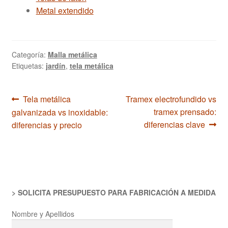
Metal extendido
Categoría:
Malla metálica
Etiquetas:
jardín
,
tela metálica
Navegación
Anterior:
Siguiente:
Tela metálica
Tramex electrofundido vs
tramex prensado:
galvanizada vs inoxidable:
de
diferencias clave
diferencias y precio
entradas
> SOLICITA PRESUPUESTO PARA FABRICACIÓN A MEDIDA
Nombre y Apellidos