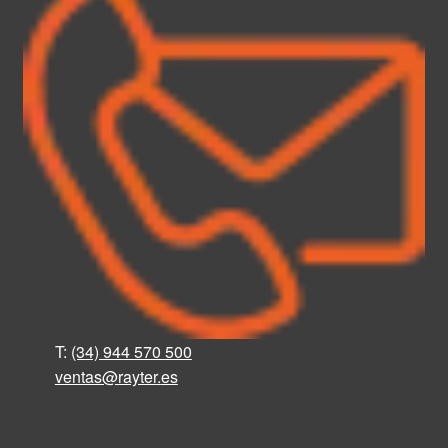
T:
(34) 944 570 500
ventas@rayter
.
es