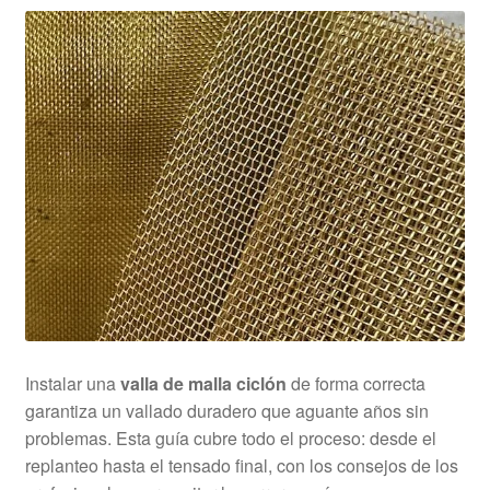
Rejillas Poliester PRFV
Tramex
Cilindros y Rejillas Filtrantes
Metal Extendido
Grapas
Demister
Cintas Transportadoras
Instalar una
valla de malla ciclón
de forma correcta
garantiza un vallado duradero que aguante años sin
problemas. Esta guía cubre todo el proceso: desde el
replanteo hasta el tensado final, con los consejos de los